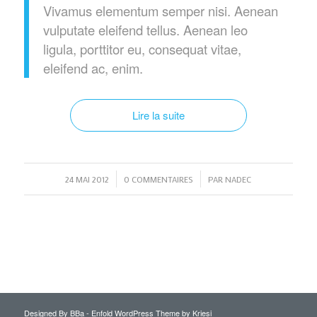
Vivamus elementum semper nisi. Aenean
vulputate eleifend tellus. Aenean leo
ligula, porttitor eu, consequat vitae,
eleifend ac, enim.
Lire la suite
/
/
24 MAI 2012
0 COMMENTAIRES
PAR
NADEC
Designed By BBa -
Enfold WordPress Theme by Kriesi