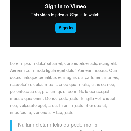
Lorem ipsum dolor sit amet, consectetuer adipiscing elit.
Aenean commodo ligula eget dolor. Aenean massa. Cum
sociis natoque penatibus et magnis dis parturient montes,
nascetur ridiculus mus. Donec quam felis, ultricies nec,
pellentesque eu, pretium quis, sem. Nulla consequat
massa quis enim. Donec pede justo, fringilla vel, aliquet
nec, vulputate eget, arcu. In enim justo, rhoncus ut,
imperdiet a, venenatis vitae, justo.
Nullam dictum felis eu pede mollis