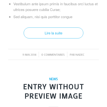
Vestibulum ante ipsum primis in faucibus orci luctus et
ultrices posuere cubilia Curae;
Sed aliquam, nisi quis porttitor congue
Lire la suite
/
/
11 MAI 2014
0 COMMENTAIRES
PAR
NADEC
NEWS
ENTRY WITHOUT
PREVIEW IMAGE